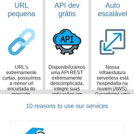
URL
API dev
Auto
pequena
grátis
escalável
URL's
Disponibilizamos
Nossa
extremamente
uma API REST
infraestutura
curtas, possuímos
extremamente
serverless está
a menor url
descomplicada,
hospedada na
encurtada do
integre suas
nuvem (AWS).
mercado,
aplicações em
Garantimos uma
ocupando apenas
poucos minutos
taxa de
14 caracteres
disponibilidade de
10 reasons to use our services
99,99%